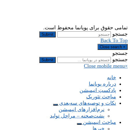
تمامی حقوق برای پویانما محفوظ است.
جستجو
Submit
Back To Top
Close search
×
جستجو
جستجو
Submit
Close mobile menu
×
خانه
درباره پویانما
پادکستِ انیمیشن
مباحث تئوریک
نکات و توصیه‌های‌ سه‌بعدی
نرم‌افزارهای انیمیشن
پشت‌صحنه – مراحل تولید
مباحث انیمیشن
خبرها