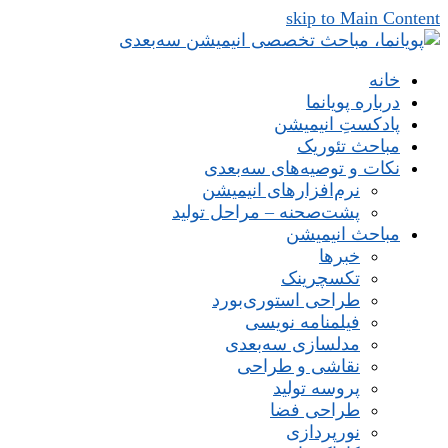
skip to Main Content
خانه
درباره پویانما
پادکستِ انیمیشن
مباحث تئوریک
نکات و توصیه‌های‌ سه‌بعدی
نرم‌افزارهای انیمیشن
پشت‌صحنه – مراحل تولید
مباحث انیمیشن
خبرها
تکسچرینک
طراحی استوری‌بورد
فیلمنامه نویسی
مدلسازی سه‌بعدی
نقاشی و طراحی
پروسه تولید
طراحی فضا
نورپردازی