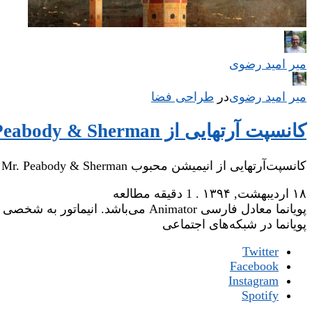
میر امید رضوی
میر امید رضوی
در
‌
طراحی فضا
کانسپت آرتهایی از Mr. Peabody & Sherman
کانسپت‌آرتهایی از انیمیشن محبوب Mr. Peabody & Sherman که توسط هنرمند Kenard Pak طراحی شده‌اند.
۱۸ اردیبهشت, ۱۳۹۴
.
1 دقیقه مطالعه
پویانما معادل فارسی Animator می‌باشد. انیماتور به شخصی گفته می‌شود که وظیفه‌ی جان‌بخشی یا زنده‌نگاری شخصیت‌های یک فیلم انیمیشن را عهده‌دار است.
پویانما در شبکه‌های اجتماعی
Twitter
Facebook
Instagram
Spotify