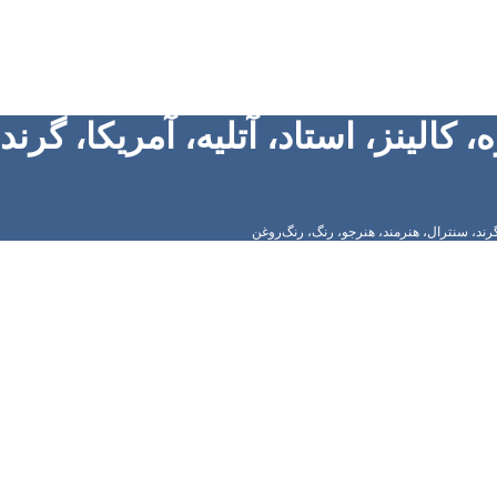
کالینز، استاد، آتلیه، آمریکا، گرند
 گرند، سنترال، هنرمند، هنرجو، رنگ، رنگ‌روغن