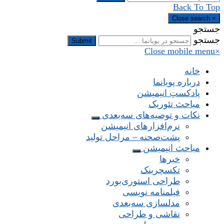
Back To Top
Close search
×
جستجو
جستجو
Submit
Close mobile menu
×
خانه
درباره پویانما
پادکستِ انیمیشن
مباحث تئوریک
نکات و توصیه‌های‌ سه‌بعدی
نرم‌افزارهای انیمیشن
پشت‌صحنه – مراحل تولید
مباحث انیمیشن
خبرها
تکسچرینک
طراحی استوری‌بورد
فیلمنامه نویسی
مدلسازی سه‌بعدی
نقاشی و طراحی