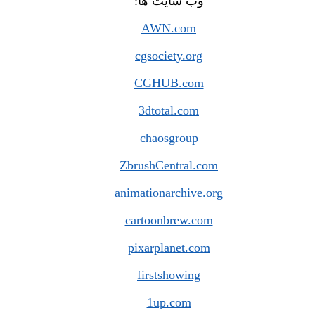
وب سایت ها:
AWN.com
cgsociety.org
CGHUB.com
3dtotal.com
chaosgroup
ZbrushCentral.com
animationarchive.org
cartoonbrew.com
pixarplanet.com
firstshowing
1up.com